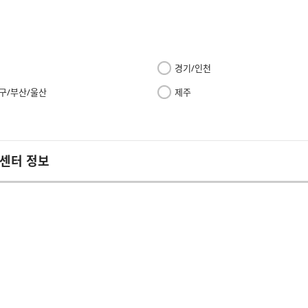
경기/인천
구/부산/울산
제주
 센터 정보